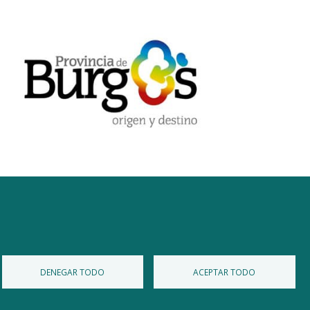
Diputación de Burgos
Mapa Web
Iniciar Sesión
DENEGAR TODO
ACEPTAR TODO