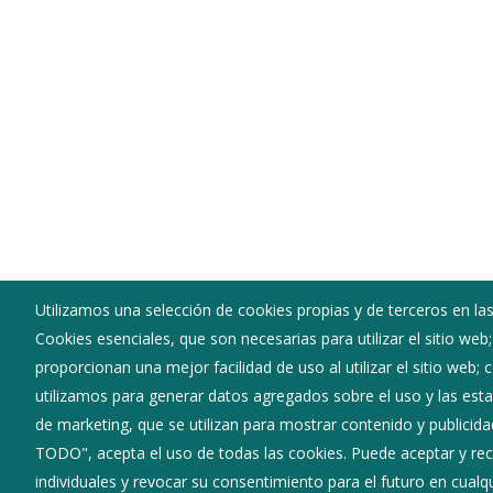
Utilizamos una selección de cookies propias y de terceros en las
Cookies esenciales, que son necesarias para utilizar el sitio web
Ayuntamiento de Carrias
proporcionan una mejor facilidad de uso al utilizar el sitio web;
:
Calle Mayor - 09248
utilizamos para generar datos agregados sobre el uso y las estad
:
947563244
de marketing, que se utilizan para mostrar contenido y publicida
:
carrias@diputaciondeburgos.net
TODO", acepta el uso de todas las cookies. Puede aceptar y rec
individuales y revocar su consentimiento para el futuro en cua