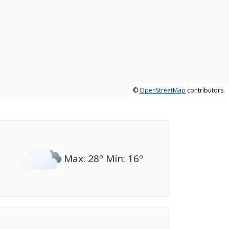
©
OpenStreetMap
contributors.
Max: 28º Mín: 16º