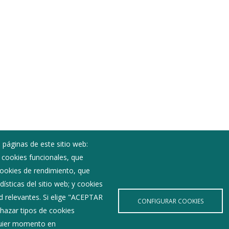
 páginas de este sitio web:
; cookies funcionales, que
Noticias
 cookies de rendimiento, que
Eventos
ísticas del sitio web; y cookies
Corporación Municipal
d relevantes. Si elige "ACEPTAR
Teléfonos de interés
CONFIGURAR COOKIES
hazar tipos de cookies
lquier momento en